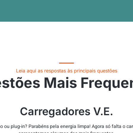
Leia aqui as respostas às principais questões
stões Mais Freque
Carregadores V.E.
o ou plug-in? Parabéns pela energia limpa! Agora só falta o ca