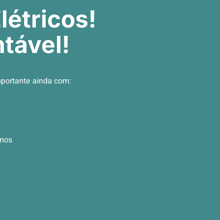
létricos!
tável!
mportante ainda com:
amos