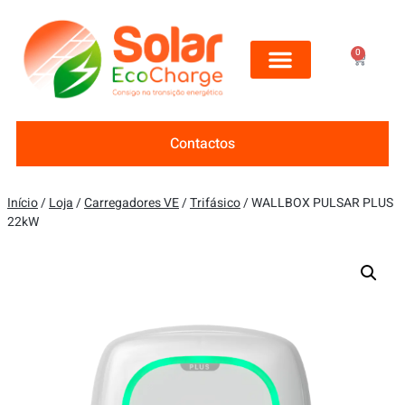
0
Contactos
Início
/
Loja
/
Carregadores VE
/
Trifásico
/ WALLBOX PULSAR PLUS
22kW