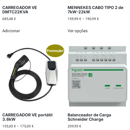
CARREGADOR VE
MENNEKES CABO TIPO 2 de
DMTC22KVA
7kW-22kW
685,48
€
159,99
€
–
190,99
€
Adicionar
Ver opções
Promoção!
CARREGADOR VE portátil
Balanceador de Carga
3.6kW
Schneider Charge
155,00
€
–
175,00
€
209,95
€