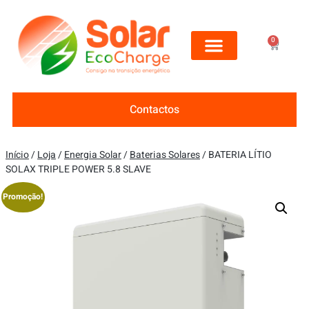
0
Contactos
Início
/
Loja
/
Energia Solar
/
Baterias Solares
/ BATERIA LÍTIO
SOLAX TRIPLE POWER 5.8 SLAVE
Promoção!