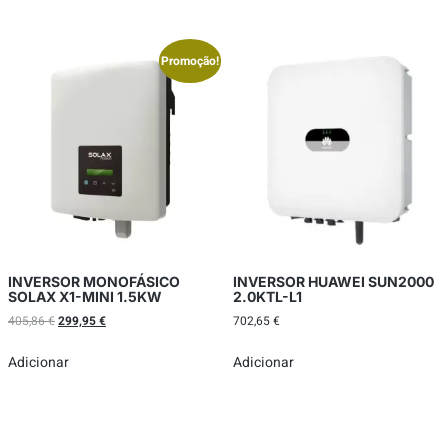
Promoção!
INVERSOR MONOFÁSICO
INVERSOR HUAWEI SUN2000
SOLAX X1-MINI 1.5KW
2.0KTL-L1
405,86
€
299,95
€
702,65
€
Adicionar
Adicionar