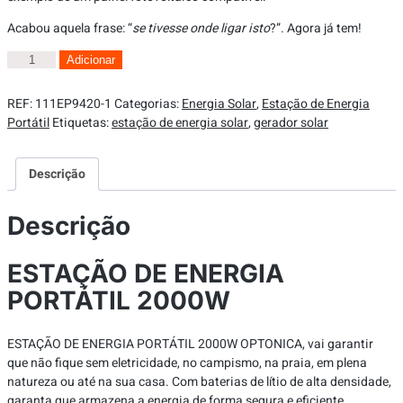
Acabou aquela frase: “
se tivesse onde ligar isto
?”. Agora já tem!
Adicionar
REF:
111EP9420-1
Categorias:
Energia Solar
,
Estação de Energia
Portátil
Etiquetas:
estação de energia solar
,
gerador solar
Descrição
Descrição
ESTAÇÃO DE ENERGIA
PORTÁTIL 2000W
ESTAÇÃO DE ENERGIA PORTÁTIL 2000W OPTONICA, vai garantir
que não fique sem eletricidade, no campismo, na praia, em plena
natureza ou até na sua casa. Com baterias de lítio de alta densidade,
garanta que armazena a energia de forma segura e eficiente.