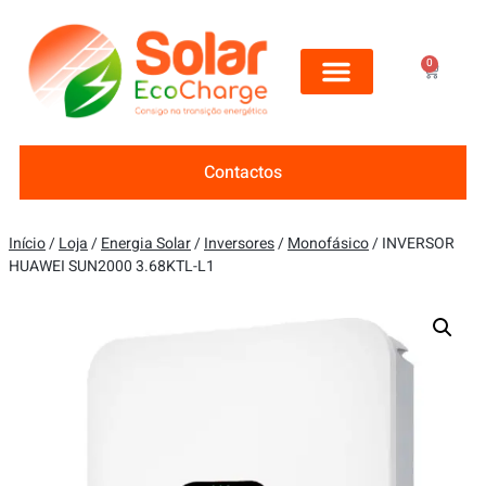
0
Contactos
Início
/
Loja
/
Energia Solar
/
Inversores
/
Monofásico
/ INVERSOR
HUAWEI SUN2000 3.68KTL-L1