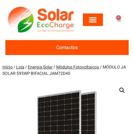
0
Contactos
Início
/
Loja
/
Energia Solar
/
Módulos Fotovoltaicos
/ MÓDULO JA
SOLAR 595WP BIFACIAL JAM72D40